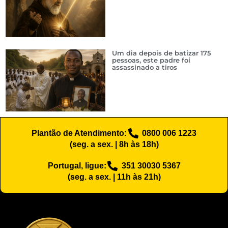
Um dia depois de batizar 175
pessoas, este padre foi
assassinado a tiros
Plantão de Atendimento:
0800 006 1223
(seg. a sex. | 8h às 18h)
Portugal, ligue:
351 30030 5367
(seg. a sex. | 11h às 21h)