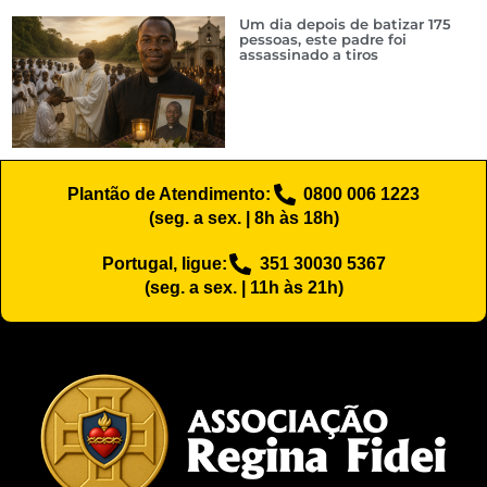
Um dia depois de batizar 175
pessoas, este padre foi
assassinado a tiros
Plantão de Atendimento:
0800 006 1223
(seg. a sex. | 8h às 18h)
Portugal, ligue:
351 30030 5367
(seg. a sex. | 11h às 21h)