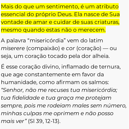
Mais do que um sentimento, é um atributo
essencial do próprio Deus. Ela nasce de Sua
vontade de amar e cuidar de suas criaturas,
mesmo quando estas não o merecem.
A palavra “misericórdia” vem do latim
miserere
(compaixão) e
cor
(coração) — ou
seja, um coração tocado pela dor alheia.
É esse coração divino, inflamado de ternura,
que age constantemente em favor da
humanidade, como afirmam os salmos:
“Senhor, não me recuses tua misericórdia;
tua fidelidade e tua graça me protejam
sempre, pois me rodeiam males sem número,
minhas culpas me oprimem e não posso
mais ver”
(Sl 39, 12-13).