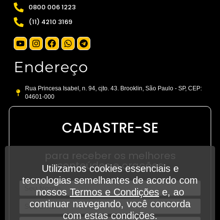
0800 006 1223
(11) 4210 3169
Endereço
Rua Princesa Isabel, n. 94, cjto. 43. Brooklin, São Paulo - SP, CEP:
04601-000
CADASTRE-SE
para receber os melhores
conteúdos e orações
Utilizamos cookies essenciais e
tecnologias semelhantes de acordo com
nossos
Termos e Condições
e, ao
continuar navegando, você concorda
com estas condições.