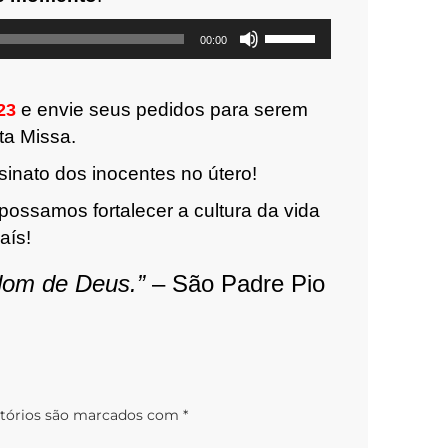
Use
00:00
as
setas
e envie seus pedidos para serem
23
para
ta Missa.
cima
ou
sinato dos inocentes no útero!
para
 possamos fortalecer a cultura da vida
baixo
aís!
para
aumentar
 dom de Deus.”
– São Padre Pio
ou
diminuir
o
volume.
tórios são marcados com
*