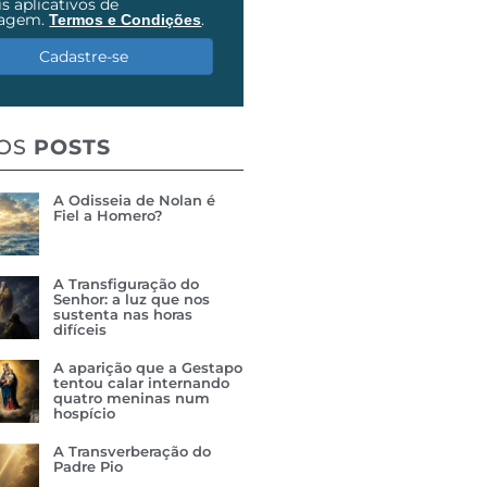
s aplicativos de
agem.
.
Termos e Condições
Cadastre-se
MOS
POSTS
A Odisseia de Nolan é
Fiel a Homero?
A Transfiguração do
Senhor: a luz que nos
sustenta nas horas
difíceis
A aparição que a Gestapo
tentou calar internando
quatro meninas num
hospício
A Transverberação do
Padre Pio