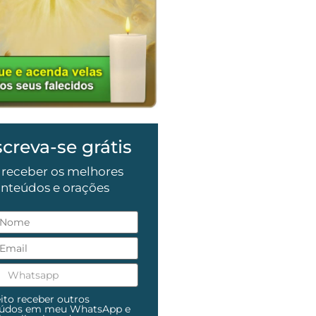
screva-se grátis
 receber os melhores
nteúdos e orações
ito receber outros
eúdos em meu WhatsApp e