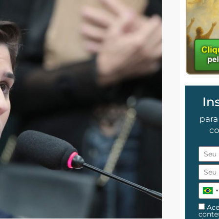
In
para
co
Ace
cont