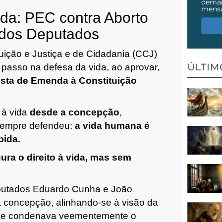
demai
mens
da: PEC contra Aborto
dos Deputados
tuição e Justiça e de Cidadania (CCJ)
ÚLTI
asso na defesa da vida, ao aprovar,
sta de Emenda à Constituição
o à vida
desde a concepção
,
 sempre defendeu:
a vida humana é
ida.
ra o direito à vida, mas sem
putados Eduardo Cunha e João
a concepção, alinhando-se à visão da
ue condenava veementemente o