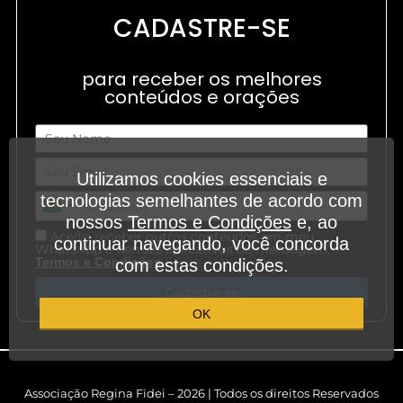
CADASTRE-SE
para receber os melhores
conteúdos e orações
Utilizamos cookies essenciais e
tecnologias semelhantes de acordo com
nossos
Termos e Condições
e, ao
Aceito receber outros conteúdos em meu
continuar navegando, você concorda
WhatsApp e demais aplicativos de mensagem.
.
Termos e Condições
com estas condições.
Cadastre-se
OK
Associação Regina Fidei – 2026 | Todos os direitos Reservados