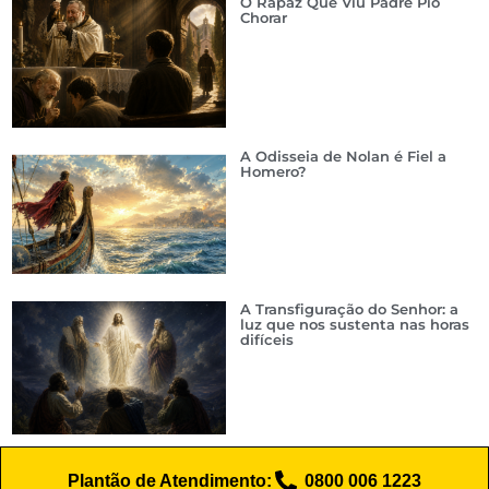
O Rapaz Que Viu Padre Pio
Chorar
A Odisseia de Nolan é Fiel a
Homero?
A Transfiguração do Senhor: a
luz que nos sustenta nas horas
difíceis
Plantão de Atendimento:
0800 006 1223