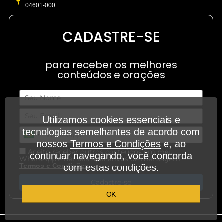
04601-000
CADASTRE-SE
para receber os melhores
conteúdos e orações
Utilizamos cookies essenciais e
tecnologias semelhantes de acordo com
nossos
Termos e Condições
e, ao
Aceito receber outros conteúdos em meu
continuar navegando, você concorda
WhatsApp e demais aplicativos de mensagem.
.
Termos e Condições
com estas condições.
Cadastre-se
OK