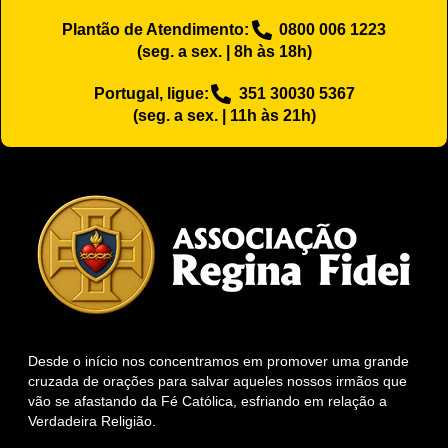
Plantão de Atendimento:
0800 006 1223
(seg. a sex. | 8h às 18h)
Portugal, ligue:
351 30030 5367
(seg. a sex. | 11h às 21h)
Desde o início nos concentramos em promover uma grande
cruzada de orações para salvar aqueles nossos irmãos que
vão se afastando da Fé Católica, esfriando em relação a
Verdadeira Religião.