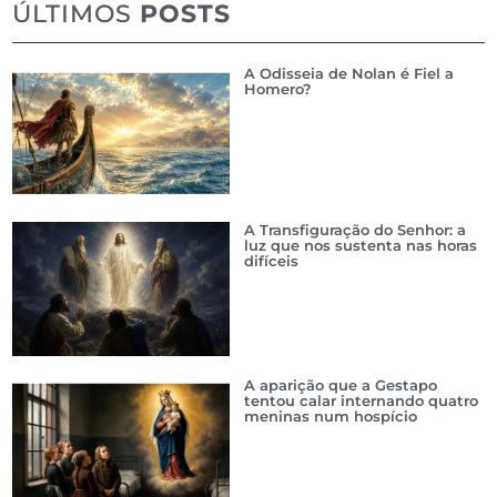
ÚLTIMOS
POSTS
A Odisseia de Nolan é Fiel a
Homero?
A Transfiguração do Senhor: a
luz que nos sustenta nas horas
difíceis
A aparição que a Gestapo
tentou calar internando quatro
meninas num hospício