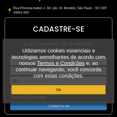
Rua Princesa Isabel, n. 94, cjto. 43. Brooklin, São Paulo - SP, CEP:
04601-000
CADASTRE-SE
para receber os melhores
conteúdos e orações
Utilizamos cookies essenciais e
tecnologias semelhantes de acordo com
nossos
Termos e Condições
e, ao
continuar navegando, você concorda
com estas condições.
Aceito receber outros conteúdos em meu
OK
WhatsApp e demais aplicativos de mensagem.
.
Termos e Condições
Cadastre-se