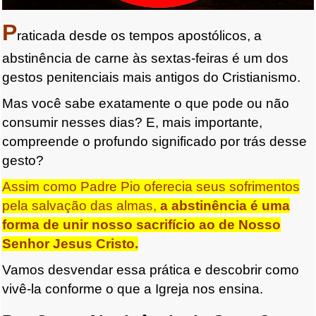
P
raticada desde os tempos apostólicos, a
abstinência de carne às sextas-feiras é um dos
gestos penitenciais mais antigos do Cristianismo.
Mas você sabe exatamente o que pode ou não
consumir nesses dias? E, mais importante,
compreende o profundo significado por trás desse
gesto?
Assim como Padre Pio oferecia seus sofrimentos
pela salvação das almas,
a abstinência é uma
forma de unir nosso sacrifício ao de Nosso
Senhor Jesus Cristo.
Vamos desvendar essa prática e descobrir como
vivê-la conforme o que a Igreja nos ensina.