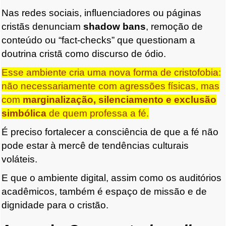
Nas redes sociais, influenciadores ou páginas
cristãs denunciam
shadow bans
, remoção de
conteúdo ou “fact-checks” que questionam a
doutrina cristã como discurso de ódio.
Esse ambiente cria uma nova forma de cristofobia:
não necessariamente com agressões físicas, mas
com
marginalização, silenciamento e exclusão
simbólica
de quem professa a fé.
É preciso fortalecer a consciência de que a fé não
pode estar à mercê de tendências culturais
voláteis.
E que o ambiente digital, assim como os auditórios
acadêmicos, também é espaço de missão e de
dignidade para o cristão.