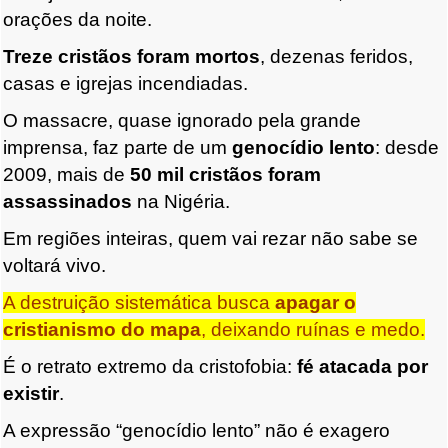
orações da noite.
Treze cristãos foram mortos
, dezenas feridos,
casas e igrejas incendiadas.
O massacre, quase ignorado pela grande
imprensa, faz parte de um
genocídio lento
: desde
2009, mais de
50 mil cristãos foram
assassinados
na Nigéria.
Em regiões inteiras, quem vai rezar não sabe se
voltará vivo.
A destruição sistemática busca
apagar o
cristianismo do mapa
, deixando ruínas e medo.
É o retrato extremo da cristofobia:
fé atacada por
existir
.
A expressão “genocídio lento” não é exagero