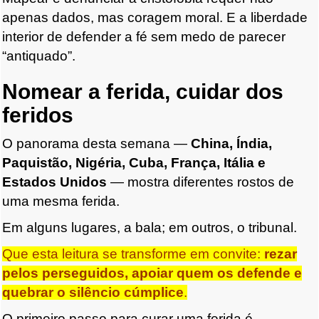
apenas dados, mas coragem moral. E a liberdade
interior de defender a fé sem medo de parecer
“antiquado”.
Nomear a ferida, cuidar dos
feridos
O panorama desta semana —
China, Índia,
Paquistão, Nigéria, Cuba, França, Itália e
Estados Unidos
— mostra diferentes rostos de
uma mesma ferida.
Em alguns lugares, a bala; em outros, o tribunal.
Que esta leitura se transforme em convite:
rezar
pelos perseguidos, apoiar quem os defende e
quebrar o silêncio cúmplice
.
O primeiro passo para curar uma ferida é