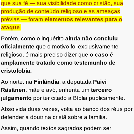
que sua fé — sua visibilidade como cristão, sua
produção de conteúdo religioso e as ameaças
prévias — foram
elementos relevantes para o
ataque
.
Porém, como o inquérito
ainda não concluiu
oficialmente
que o motivo foi exclusivamente
religioso, é mais preciso dizer que
o caso é
amplamente tratado como testemunho de
cristofobia.
Ao norte, na
Finlândia
, a deputada
Päivi
Räsänen
, mãe e avó, enfrenta um
terceiro
julgamento
por ter citado a Bíblia publicamente.
Absolvida duas vezes, volta ao banco dos réus por
defender a doutrina cristã sobre a família.
Assim, quando textos sagrados podem ser