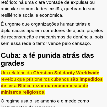
retórico: há uma clara vontade de expulsar ou
aniquilar comunidades cristãs, quebrando sua
resiliência social e econômica.
É urgente que organizações humanitárias e
diplomacias apoiem corredores de ajuda, projetos
de reconstrução e mecanismos de denúncia, pois
sem essa rede o terror vence pelo cansaço.
Cuba: a fé punida atrás das
grades
Um relatório da
Christian Solidarity Worldwide
revelou que prisioneiros cubanos
são impedidos
de ler a Bíblia, rezar ou receber visita de
ministros religiosos
.
O regime usa o isolamento e o medo como