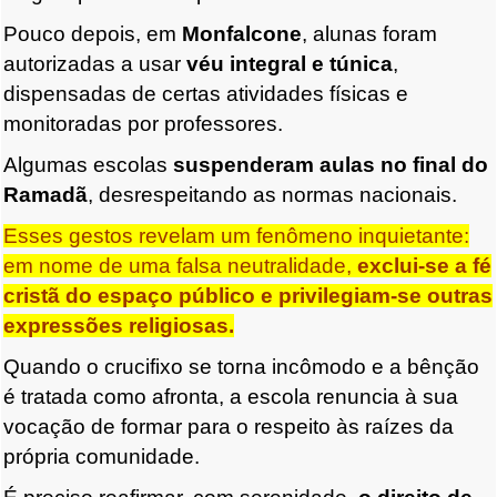
Pouco depois, em
Monfalcone
, alunas foram
autorizadas a usar
véu integral e túnica
,
dispensadas de certas atividades físicas e
monitoradas por professores.
Algumas escolas
suspenderam aulas no final do
Ramadã
, desrespeitando as normas nacionais.
Esses gestos revelam um fenômeno inquietante:
em nome de uma falsa neutralidade,
exclui-se a fé
cristã do espaço público e privilegiam-se outras
expressões religiosas.
Quando o crucifixo se torna incômodo e a bênção
é tratada como afronta, a escola renuncia à sua
vocação de formar para o respeito às raízes da
própria comunidade.