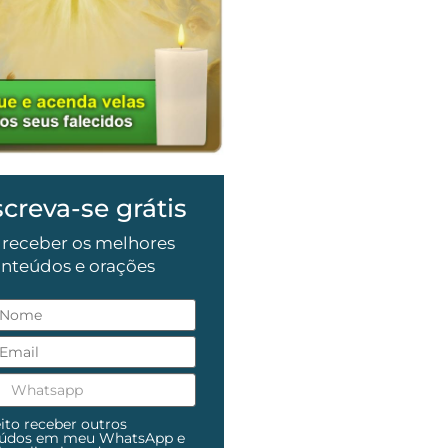
screva-se grátis
 receber os melhores
nteúdos e orações
ito receber outros
eúdos em meu WhatsApp e