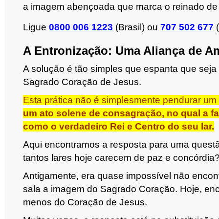
a imagem abençoada que marca o reinado de J
Ligue
0800 006 1223
(Brasil) ou
707 502 677
(
A Entronização: Uma Aliança de A
A solução é tão simples que espanta que seja 
Sagrado Coração de Jesus.
Esta prática não é simplesmente pendurar um
um ato solene de consagração, no qual a f
como o verdadeiro Rei e Centro do seu lar.
Aqui encontramos a resposta para uma questã
tantos lares hoje carecem de paz e concórdia
Antigamente, era quase impossível não encon
sala a imagem do Sagrado Coração. Hoje, enc
menos do Coração de Jesus.