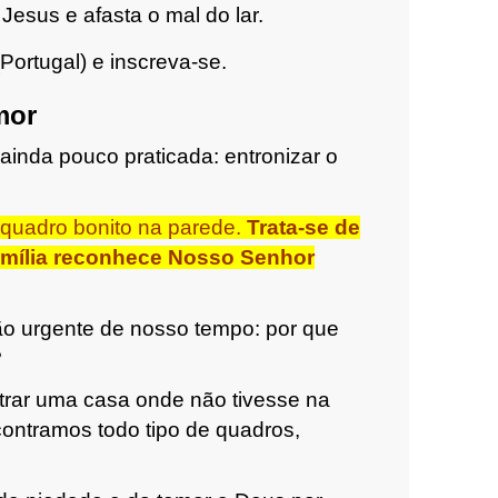
esus e afasta o mal do lar.
Portugal) e inscreva-se.
mor
ainda pouco praticada: entronizar o
 quadro bonito na parede.
Trata-se de
amília reconhece Nosso Senhor
o urgente de nosso tempo: por que
?
trar uma casa onde não tivesse na
ontramos todo tipo de quadros,