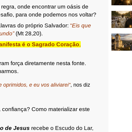
regra, onde encontrar um oásis de
safio, para onde podemos nos voltar?
lavras do próprio Salvador:
“
Eis que
mundo”
(Mt 28,20).
anifesta é o Sagrado Coração
,
ram força diretamente nesta fonte.
marmos.
oprimidos, e eu vos aliviarei”
, nos diz
confiança? Como materializar este
o de Jesus
recebe o Escudo do Lar,