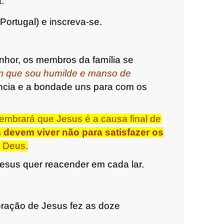
.
Portugal) e inscreva-se.
hor, os membros da família se
 que sou humilde e manso de
iência e a bondade uns para com os
embrará que Jesus é a causa final de
m devem viver não para satisfazer os
a Deus.
esus quer reacender em cada lar.
ração de Jesus fez as doze