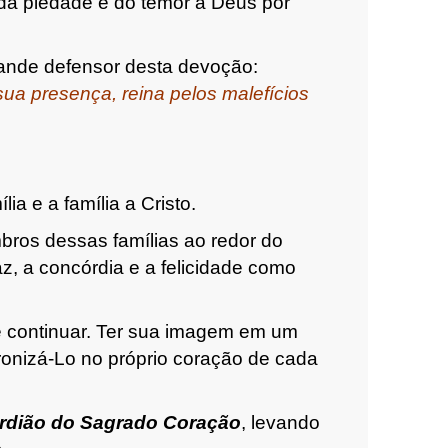
 da piedade e do temor a Deus por
grande defensor desta devoção:
sua presença, reina pelos malefícios
lia e a família a Cristo.
ros dessas famílias ao redor do
z, a concórdia e a felicidade como
e continuar. Ter sua imagem em um
ronizá-Lo no próprio coração de cada
rdião do Sagrado Coração
, levando