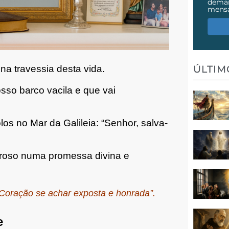
demai
mens
ÚLTI
na travessia desta vida.
so barco vacila e que vai
os no Mar da Galileia: “Senhor, salva-
eroso numa promessa divina e
oração se achar exposta e honrada”.
e