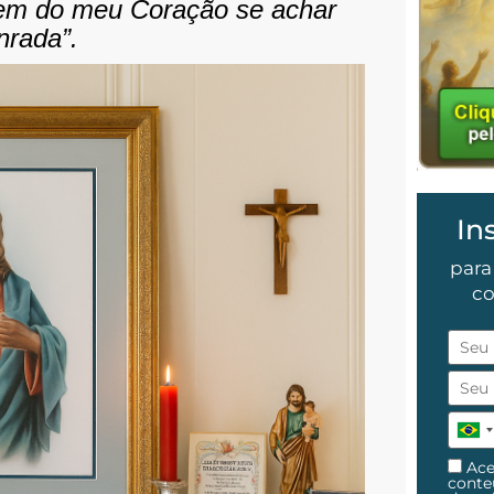
gem do meu Coração se achar
nrada”.
In
para
co
Ace
cont