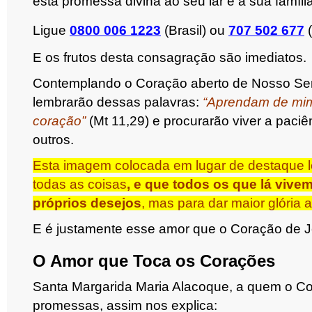
esta promessa divina ao seu lar e à sua família
Ligue
0800 006 1223
(Brasil) ou
707 502 677
(
E os frutos desta consagração são imediatos.
Contemplando o Coração aberto de Nosso Sen
lembrarão dessas palavras:
“Aprendam de mim
coração”
(Mt 11,29) e procurarão viver a pac
outros.
Esta imagem colocada em lugar de destaque l
todas as coisas
, e que todos os que lá vive
próprios desejos
, mas para dar maior glória 
E é justamente esse amor que o Coração de J
O Amor que Toca os Corações
Santa Margarida Maria Alacoque, a quem o Co
promessas, assim nos explica: