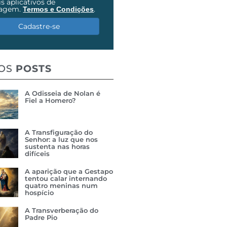
s aplicativos de
agem.
.
Termos e Condições
Cadastre-se
MOS
POSTS
A Odisseia de Nolan é
Fiel a Homero?
A Transfiguração do
Senhor: a luz que nos
sustenta nas horas
difíceis
A aparição que a Gestapo
tentou calar internando
quatro meninas num
hospício
A Transverberação do
Padre Pio