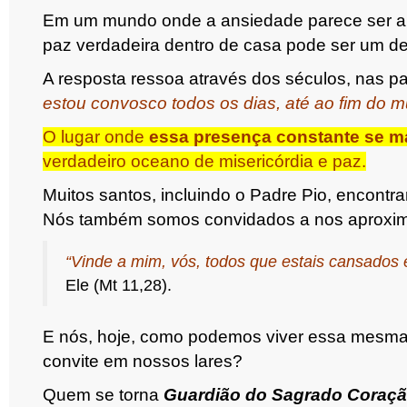
Em um mundo onde a ansiedade parece ser a 
paz verdadeira dentro de casa pode ser um de
A resposta ressoa através dos séculos, nas pa
estou convosco todos os dias, até ao fim do 
O lugar onde
essa presença constante se m
verdadeiro oceano de misericórdia e paz.
Muitos santos, incluindo o Padre Pio, encontra
Nós também somos convidados a nos aproxi
“Vinde a mim, vós, todos que estais cansados e 
Ele (Mt 11,28).
E nós, hoje, como podemos viver essa mesma 
convite em nossos lares?
Quem se torna
Guardião do Sagrado Coraçã