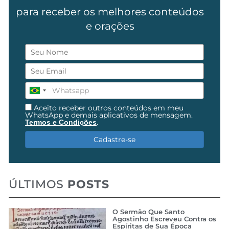
para receber os melhores conteúdos
e orações
Aceito receber outros conteúdos em meu
WhatsApp e demais aplicativos de mensagem.
.
Termos e Condições
Cadastre-se
ÚLTIMOS
POSTS
O Sermão Que Santo
Agostinho Escreveu Contra os
Espíritas de Sua Época