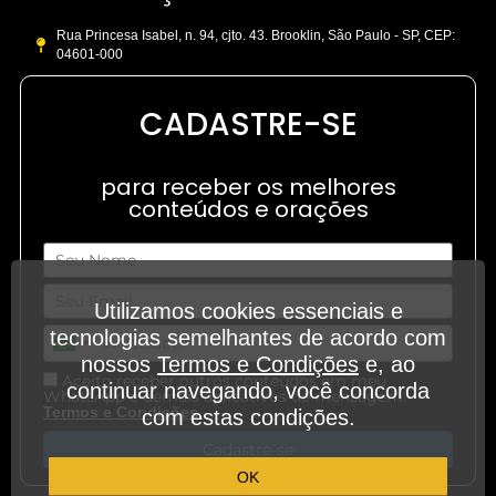
Rua Princesa Isabel, n. 94, cjto. 43. Brooklin, São Paulo - SP, CEP:
04601-000
CADASTRE-SE
para receber os melhores
conteúdos e orações
Utilizamos cookies essenciais e
tecnologias semelhantes de acordo com
nossos
Termos e Condições
e, ao
Aceito receber outros conteúdos em meu
continuar navegando, você concorda
WhatsApp e demais aplicativos de mensagem.
.
Termos e Condições
com estas condições.
Cadastre-se
OK