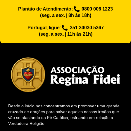
Plantão de Atendimento:
0800 006 1223
(seg. a sex. | 8h às 18h)
Portugal, ligue:
351 30030 5367
(seg. a sex. | 11h às 21h)
Desde o início nos concentramos em promover uma grande
cruzada de orações para salvar aqueles nossos irmãos que
vão se afastando da Fé Católica, esfriando em relação a
Verdadeira Religião.