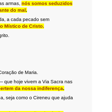
las armas,
nós somos seduzidos
iante do mal
.
ada, a cada pecado sem
 Místico de Cristo.
rito.
Coração de Maria.
— que hoje vivem a Via Sacra nas
ertem da nossa indiferença
.
ça, seja como o Cireneu que ajuda