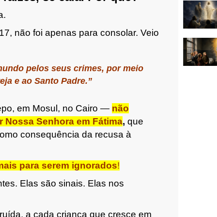
a.
, não foi apenas para consolar. Veio
mundo pelos seus crimes, por meio
eja e ao Santo Padre.”
po, em Mosul, no Cairo —
não
or Nossa Senhora em Fátima
,
que
 como consequência da recusa à
mais para serem ignorados
!
es. Elas são sinais. Elas nos
truída, a cada criança que cresce em