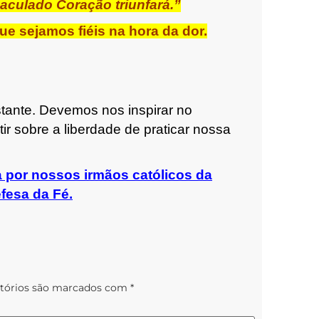
maculado Coração triunfará.”
ue sejamos fiéis na hora da dor.
stante. Devemos nos inspirar no
ir sobre a liberdade de praticar nossa
a por nossos irmãos católicos da
fesa da Fé.
tórios são marcados com
*