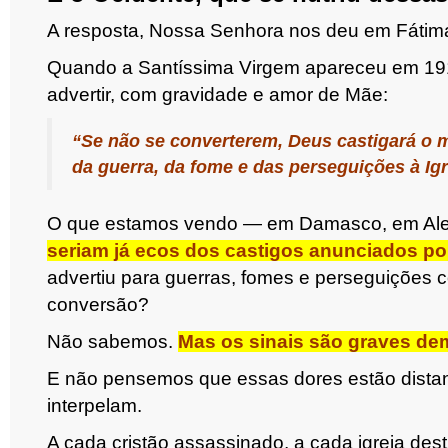
A resposta, Nossa Senhora nos deu em Fátim
Quando a Santíssima Virgem apareceu em 1917
advertir
, com gravidade e amor de Mãe:
“Se não se converterem, Deus castigará o 
da guerra, da fome e das perseguições à Igr
O que estamos vendo — em Damasco, em Ale
seriam já ecos dos castigos anunciados p
advertiu para guerras, fomes e perseguições
conversão?
Não sabemos.
Mas os sinais são graves de
E não pensemos que essas dores estão distant
interpelam.
A cada cristão assassinado, a cada igreja des