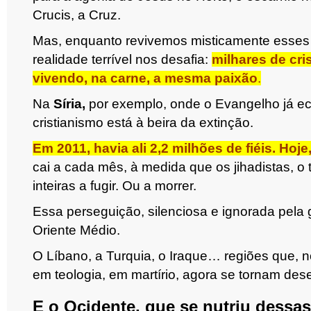
Crucis, a Cruz.
Mas, enquanto revivemos misticamente esses 
realidade terrível nos desafia:
milhares de cri
vivendo, na carne, a mesma paixão
.
Na
Síria,
por exemplo, onde o Evangelho já ec
cristianismo está à beira da extinção.
Em 2011, havia ali 2,2 milhões de fiéis. Hoj
cai a cada mês, à medida que os jihadistas, o t
inteiras a fugir. Ou a morrer.
Essa perseguição, silenciosa e ignorada pela 
Oriente Médio.
O Líbano, a Turquia, o Iraque… regiões que, 
em teologia, em martírio, agora se tornam deser
E o Ocidente, que se nutriu dessas 