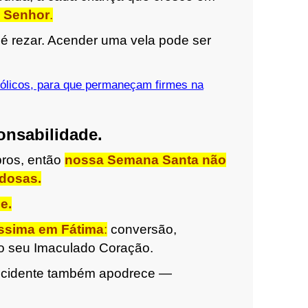
o Senhor
.
é rezar. Acender uma vela pode ser
tólicos, para que permaneçam firmes na
nsabilidade.
bros, então
nossa Semana Santa não
edosas.
e.
íssima em Fátima
:
conversão,
ao seu Imaculado Coração.
 Ocidente também apodrece —