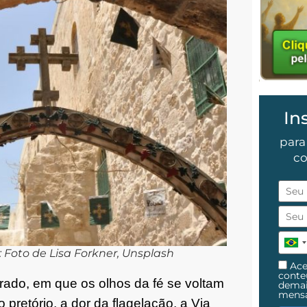
In
para
co
: Foto de Lisa Forkner, Unsplash
Ace
cont
do, em que os olhos da fé se voltam
demai
mens
pretório, a dor da flagelação, a Via