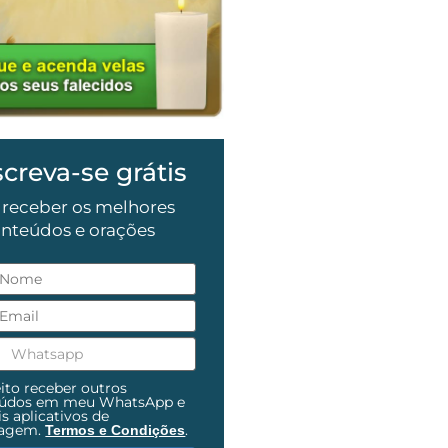
screva-se grátis
 receber os melhores
nteúdos e orações
ito receber outros
eúdos em meu WhatsApp e
s aplicativos de
agem.
.
Termos e Condições