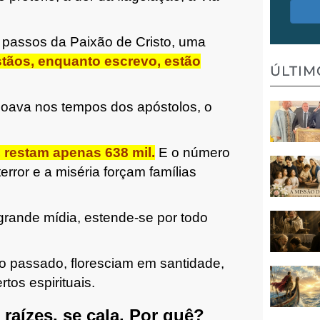
passos da Paixão de Cristo, uma
stãos, enquanto escrevo, estão
ÚLTI
oava nos tempos dos apóstolos, o
e, restam apenas 638 mil.
E o número
error e a miséria forçam famílias
grande mídia, estende-se por todo
no passado, floresciam em santidade,
tos espirituais.
raízes, se cala. Por quê?