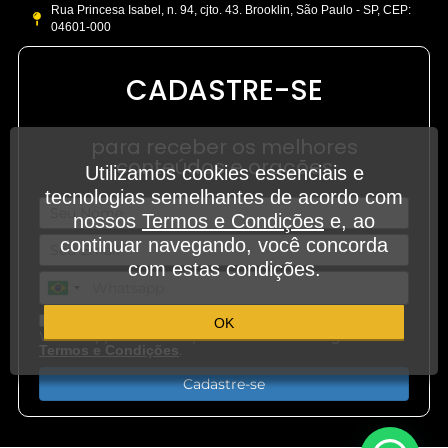
Rua Princesa Isabel, n. 94, cjto. 43. Brooklin, São Paulo - SP, CEP:
04601-000
CADASTRE-SE
para receber os melhores
conteúdos e orações
Utilizamos cookies essenciais e
tecnologias semelhantes de acordo com
nossos
Termos e Condições
e, ao
continuar navegando, você concorda
com estas condições.
Aceito receber outros conteúdos em meu
OK
WhatsApp e demais aplicativos de mensagem.
.
Termos e Condições
Cadastre-se