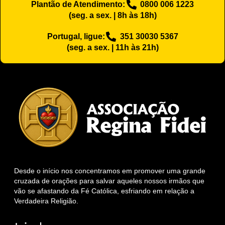
Plantão de Atendimento:
0800 006 1223
(seg. a sex. | 8h às 18h)
Portugal, ligue:
351 30030 5367
(seg. a sex. | 11h às 21h)
Desde o início nos concentramos em promover uma grande
cruzada de orações para salvar aqueles nossos irmãos que
vão se afastando da Fé Católica, esfriando em relação a
Verdadeira Religião.