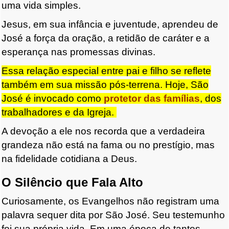
uma vida simples.
Jesus, em sua infância e juventude, aprendeu de
José a força da oração, a retidão de caráter e a
esperança nas promessas divinas.
Essa relação especial entre pai e filho se reflete
também em sua missão pós-terrena. Hoje, São
José é invocado como
protetor das famílias
, dos
trabalhadores e da Igreja.
A devoção a ele nos recorda que a verdadeira
grandeza não está na fama ou no prestígio, mas
na fidelidade cotidiana a Deus.
O Silêncio que Fala Alto
Curiosamente, os Evangelhos não registram uma
palavra sequer dita por São José. Seu testemunho
foi sua própria vida. Em uma época de tantos