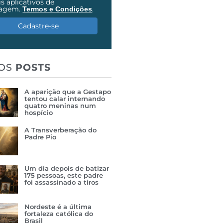
s aplicativos de
agem.
.
Termos e Condições
Cadastre-se
MOS
POSTS
A aparição que a Gestapo
tentou calar internando
quatro meninas num
hospício
A Transverberação do
Padre Pio
Um dia depois de batizar
175 pessoas, este padre
foi assassinado a tiros
Nordeste é a última
fortaleza católica do
Brasil