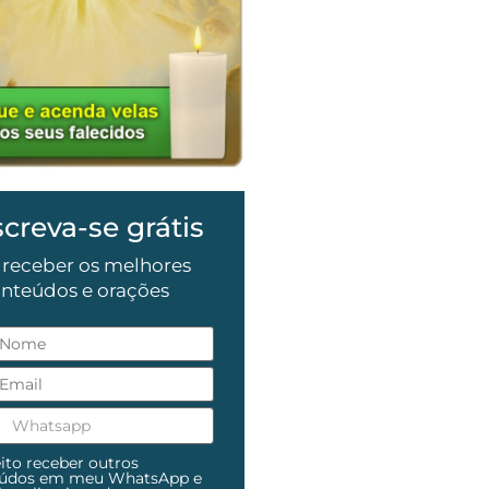
screva-se grátis
 receber os melhores
nteúdos e orações
ito receber outros
eúdos em meu WhatsApp e