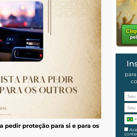
In
para
co
 pedir proteção para si e para os
Ace
cont