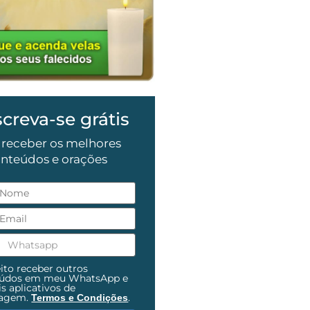
screva-se grátis
 receber os melhores
nteúdos e orações
ito receber outros
eúdos em meu WhatsApp e
s aplicativos de
agem.
.
Termos e Condições