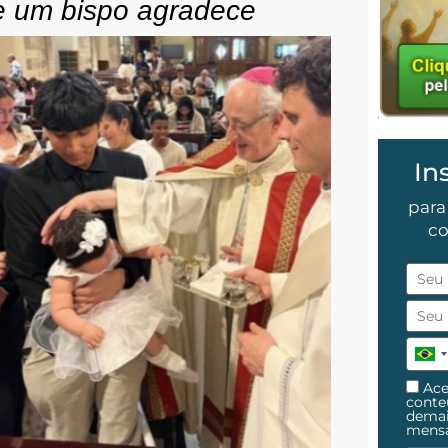
e um bispo agradece
In
para
co
Ace
cont
demai
mens