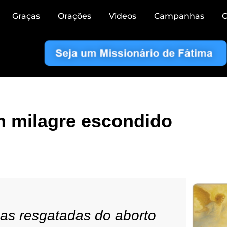
Graças
Orações
Videos
Campanhas
C
m milagre escondido
ças resgatadas do aborto