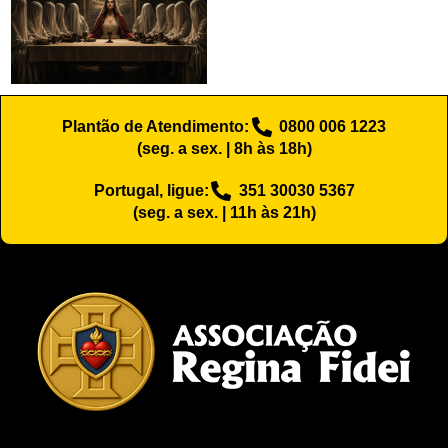
Plantão de Atendimento:
0800 006 1223
(seg. a sex. | 8h às 18h)
Portugal, ligue:
351 30030 5367
(seg. a sex. | 11h às 21h)