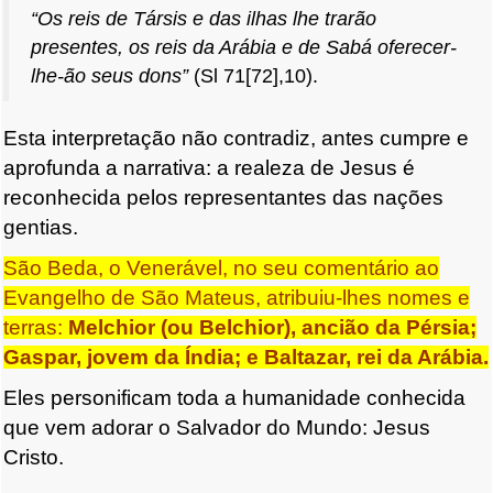
“Os reis de Társis e das ilhas lhe trarão
presentes, os reis da Arábia e de Sabá oferecer-
lhe-ão seus dons”
(Sl 71[72],10).
Esta interpretação não contradiz, antes cumpre e
aprofunda a narrativa: a realeza de Jesus é
reconhecida pelos representantes das nações
gentias.
São Beda, o Venerável, no seu comentário ao
Evangelho de São Mateus, atribuiu-lhes nomes e
terras:
Melchior (ou Belchior), ancião da Pérsia;
Gaspar, jovem da Índia; e Baltazar, rei da Arábia.
Eles personificam toda a humanidade conhecida
que vem adorar o Salvador do Mundo: Jesus
Cristo.