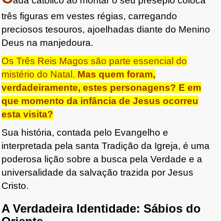
ada católico ao montar o seu presépio coloca
três figuras em vestes régias, carregando
preciosos tesouros, ajoelhadas diante do Menino
Deus na manjedoura.
Os Três Reis Magos são parte essencial do
mistério do Natal.
Mas quem foram,
verdadeiramente, estes personagens? E em
que momento da infância de Jesus ocorreu
esta visita?
Sua história, contada pelo Evangelho e
interpretada pela santa Tradição da Igreja, é uma
poderosa lição sobre a busca pela Verdade e a
universalidade da salvação trazida por Jesus
Cristo.
A Verdadeira Identidade: Sábios do