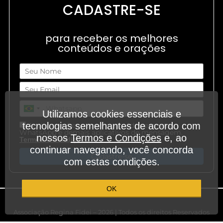
CADASTRE-SE
para receber os melhores
conteúdos e orações
Utilizamos cookies essenciais e
tecnologias semelhantes de acordo com
Aceito receber outros conteúdos em meu
WhatsApp e demais aplicativos de mensagem.
nossos
Termos e Condições
e, ao
.
Termos e Condições
continuar navegando, você concorda
Cadastre-se
com estas condições.
OK
Associação Regina Fidei – 2026 | Todos os direitos Reservados