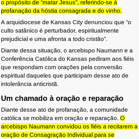
o propósito de “matar Jesus”, referindo-se à
profanação da hóstia consagrada e do vinho.
A arquidiocese de Kansas City denunciou que “o
culto satânico é perturbador, espiritualmente
prejudicial e uma afronta a todo cristão”.
Diante dessa situação, o arcebispo Naumann e a
Conferência Católica do Kansas pediram aos fiéis
que respondam com orações pela conversão
espiritual daqueles que participam desse ato de
intolerância anticristã.
Um chamado à oração e reparação
Diante desse ato de profanação, a comunidade
católica se mobiliza em oração e reparação.
O
arcebispo Naumann convidou os fiéis a recitarem a
oração de Consagração Individual para se