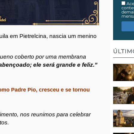
Ace
cont
demai
mens
uila em Pietrelcina, nascia um menino
ÚLTI
equeno coberto por uma membrana
abençoado; ele será grande e feliz.”
omo Padre Pio, cresceu e se tornou
cimento, nos reunimos para celebrar
tos.