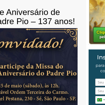
e Aniversário de
dre Pio – 137 anos!
In
para
co