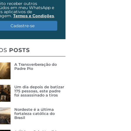
ito receber outros
eúdos em meu WhatsApp e
s aplicativos de
agem.
.
Termos e Condições
Cadastre-se
MOS
POSTS
A Transverberação do
Padre Pio
Um dia depois de batizar
175 pessoas, este padre
foi assassinado a tiros
Nordeste é a última
fortaleza católica do
Brasil