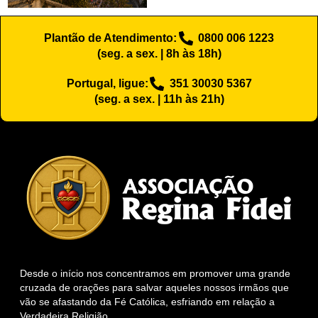
Plantão de Atendimento:
0800 006 1223
(seg. a sex. | 8h às 18h)
Portugal, ligue:
351 30030 5367
(seg. a sex. | 11h às 21h)
Desde o início nos concentramos em promover uma grande
cruzada de orações para salvar aqueles nossos irmãos que
vão se afastando da Fé Católica, esfriando em relação a
Verdadeira Religião.