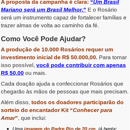
A proposta da campanha é clara:
“
Um Brasil
Mariano será um Brasil Melhor
.”
E o Rosário
será um instrumento capaz de fortalecer famílias e
trazer almas de volta ao caminho da fé.
Como Você Pode Ajudar?
A produção de 10.000 Rosários requer um
investimento inicial de R$ 50.000,00.
Para tornar
isso possível,
você pode contribuir com apenas
R$ 50,00
ou mais.
Cada doação ajuda a confeccionar Rosários que
chegarão às mãos de pessoas que mais precisam.
Além disso,
todos os doadores participarão do
sorteio do encantador Kit “
Conhecer para
Amar
”
, que inclui:
Uma
imagem do Padre Pio de 20 cm
, já benta;