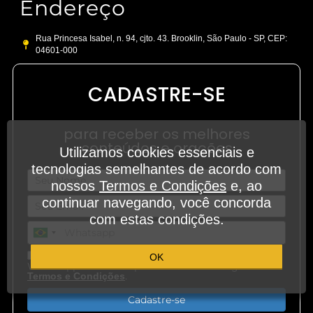
Endereço
Rua Princesa Isabel, n. 94, cjto. 43. Brooklin, São Paulo - SP, CEP:
04601-000
CADASTRE-SE
para receber os melhores
conteúdos e orações
Utilizamos cookies essenciais e
tecnologias semelhantes de acordo com
nossos
Termos e Condições
e, ao
continuar navegando, você concorda
com estas condições.
Aceito receber outros conteúdos em meu
OK
WhatsApp e demais aplicativos de mensagem.
.
Termos e Condições
Cadastre-se