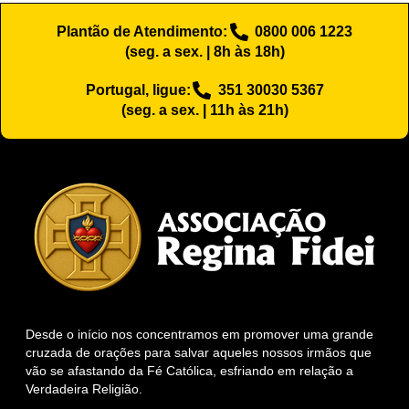
Plantão de Atendimento:
0800 006 1223
(seg. a sex. | 8h às 18h)
Portugal, ligue:
351 30030 5367
(seg. a sex. | 11h às 21h)
Desde o início nos concentramos em promover uma grande
cruzada de orações para salvar aqueles nossos irmãos que
vão se afastando da Fé Católica, esfriando em relação a
Verdadeira Religião.