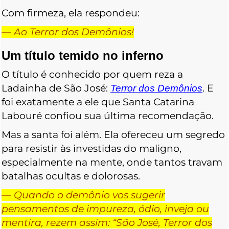
Com firmeza, ela respondeu:
—
Ao Terror dos Demônios!
Um título temido no inferno
O título é conhecido por quem reza a
Ladainha de São José:
. E
Terror dos Demônios
foi exatamente a ele que Santa Catarina
Labouré confiou sua última recomendação.
Mas a santa foi além. Ela ofereceu um segredo
para resistir às investidas do maligno,
especialmente na mente, onde tantos travam
batalhas ocultas e dolorosas.
—
Quando o demônio vos sugerir
pensamentos de impureza, ódio, inveja ou
mentira, rezem assim: “São José, Terror dos