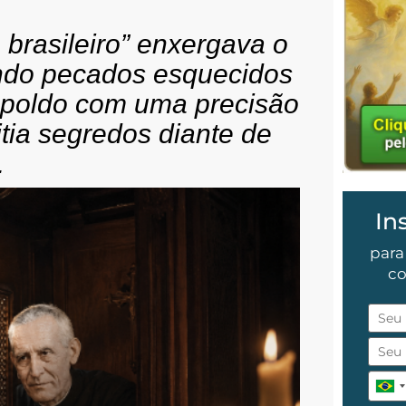
brasileiro” enxergava o
lando pecados esquecidos
eopoldo com uma precisão
tia segredos diante de
.
In
para
co