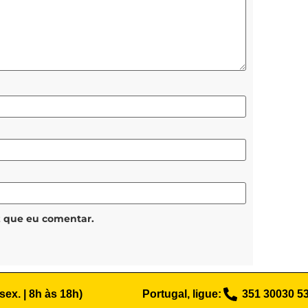
z que eu comentar.
 sex. | 8h às 18h)
Portugal, ligue:
351 30030 5