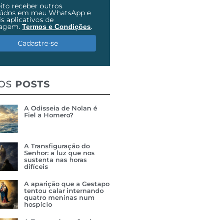
ito receber outros
eúdos em meu WhatsApp e
s aplicativos de
agem.
.
Termos e Condições
Cadastre-se
MOS
POSTS
A Odisseia de Nolan é
Fiel a Homero?
A Transfiguração do
Senhor: a luz que nos
sustenta nas horas
difíceis
A aparição que a Gestapo
tentou calar internando
quatro meninas num
hospício