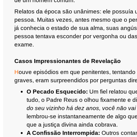
de um homem comum.
Relatos da época são unânimes:
ele possuía u
pessoa. Muitas vezes, antes mesmo que o pen
já conhecia o estado de sua alma
, suas angúst
pessoa tentava esconder por vergonha ou das 
exame.
Casos Impressionantes de Revelação
H
ouve episódios em que penitentes, tentando 
graves, eram surpreendidos por perguntas dir
O Pecado Esquecido:
Um fiel relatou qu
tudo, o Padre Reus o olhou fixamente e d
do seu vizinho há dez anos, você não vai
lembrou-se instantaneamente de algo qu
que a justiça divina ainda cobrava.
A Confissão Interrompida:
Outros contam