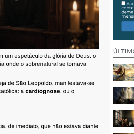
Ace
cont
demai
mens
ÚLTI
m um espetáculo da glória de Deus, o
dia onde o sobrenatural se tornava
eja de São Leopoldo, manifestava-se
atólica:
a
cardiognose
, ou o
a, de imediato, que não estava diante