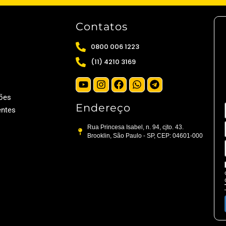
Contatos
0800 006 1223
(11) 4210 3169
ões
Endereço
entes
Rua Princesa Isabel, n. 94, cjto. 43.
Brooklin, São Paulo - SP, CEP: 04601-000