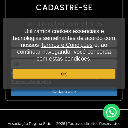
CADASTRE-SE
para receber os melhores
conteúdos e orações
Utilizamos cookies essenciais e
tecnologias semelhantes de acordo com
nossos
Termos e Condições
e, ao
continuar navegando, você concorda
com estas condições.
Aceito receber outros conteúdos em meu
OK
WhatsApp e demais aplicativos de mensagem.
.
Termos e Condições
Cadastre-se
Associação Regina Fidei – 2026 | Todos os direitos Reservados