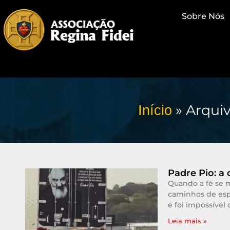
Sobre Nós
»
Arqui
Início
Padre Pio: a
Quando a fé se 
caminhos de es
e foi impossível
Leia mais »