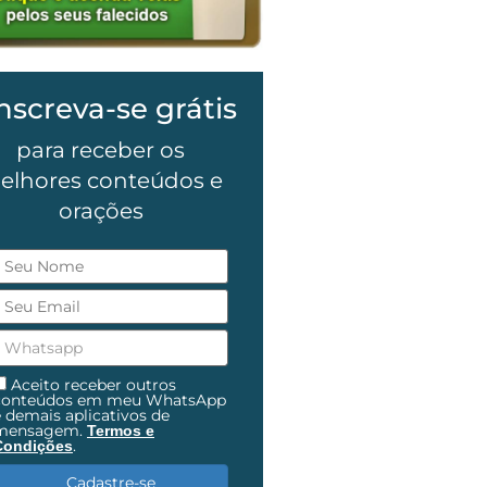
nscreva-se grátis
para receber os
elhores conteúdos e
orações
Aceito receber outros
conteúdos em meu WhatsApp
e demais aplicativos de
mensagem.
Termos e
.
Condições
Cadastre-se