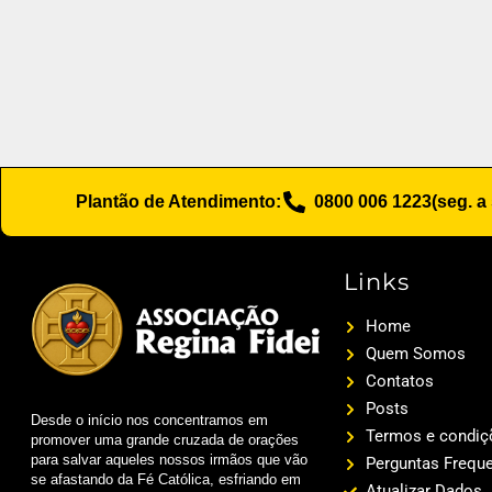
Plantão de Atendimento:
0800 006 1223
(seg. a
Links
Home
Quem Somos
Contatos
Posts
Desde o início nos concentramos em
Termos e condiç
promover uma grande cruzada de orações
para salvar aqueles nossos irmãos que vão
Perguntas Frequ
se afastando da Fé Católica, esfriando em
Atualizar Dados