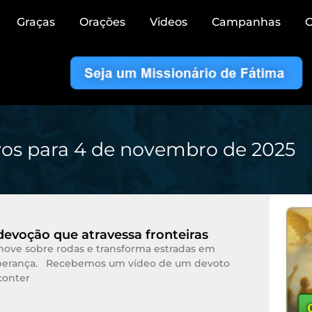
Graças
Orações
Videos
Campanhas
C
vos para 4 de novembro de 2025
 devoção que atravessa fronteiras
move sobre rodas e transforma estradas em
perança. Recebemos um vídeo de um devoto
 conter