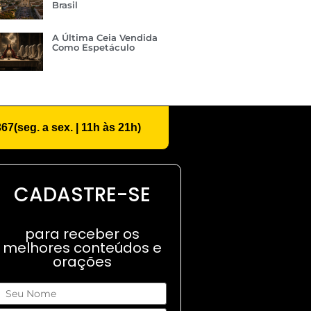
Brasil
A Última Ceia Vendida
Como Espetáculo
367
(seg. a sex. | 11h às 21h)
CADASTRE-SE
para receber os
melhores conteúdos e
orações