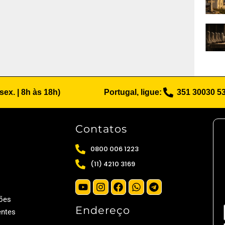
 sex. | 8h às 18h)
Portugal, ligue:
351 30030 5
Contatos
0800 006 1223
(11) 4210 3169
ões
Endereço
entes