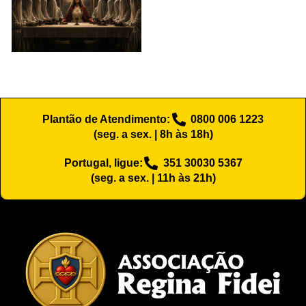
Plantão de Atendimento:
0800 006 1223
(seg. a sex. | 8h às 18h)
Portugal, ligue:
351 30030 5367
(seg. a sex. | 11h às 21h)