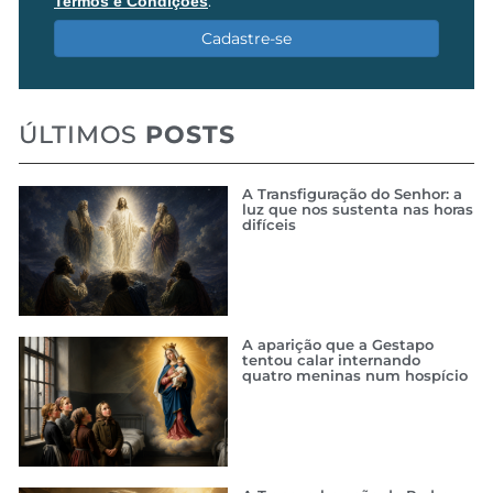
.
Termos e Condições
Cadastre-se
ÚLTIMOS
POSTS
A Transfiguração do Senhor: a
luz que nos sustenta nas horas
difíceis
A aparição que a Gestapo
tentou calar internando
quatro meninas num hospício