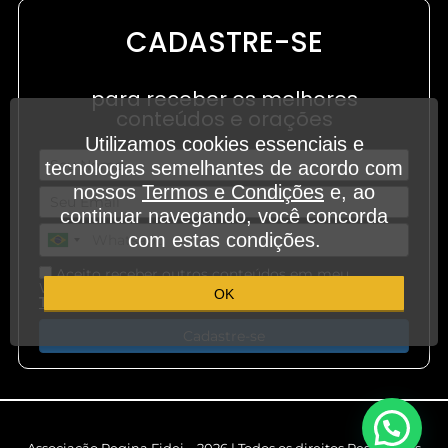
CADASTRE-SE
para receber os melhores
conteúdos e orações
Utilizamos cookies essenciais e
tecnologias semelhantes de acordo com
nossos
Termos e Condições
e, ao
continuar navegando, você concorda
com estas condições.
Aceito receber outros conteúdos em meu
WhatsApp e demais aplicativos de mensagem.
OK
.
Termos e Condições
Cadastre-se