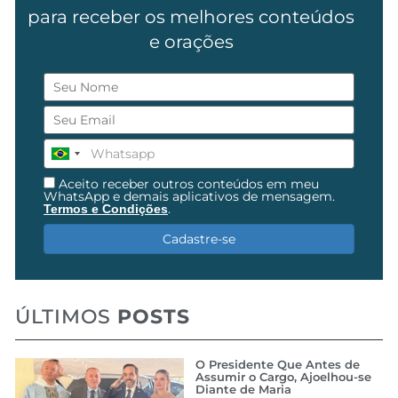
para receber os melhores conteúdos
e orações
Aceito receber outros conteúdos em meu
WhatsApp e demais aplicativos de mensagem.
.
Termos e Condições
Cadastre-se
ÚLTIMOS
POSTS
O Presidente Que Antes de
Assumir o Cargo, Ajoelhou-se
Diante de Maria