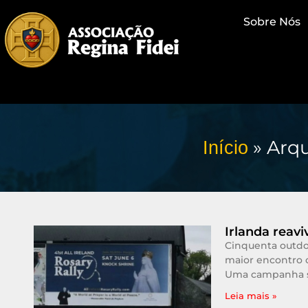
Sobre Nós
»
Arqu
Início
Irlanda reav
Cinquenta outdoo
maior encontro 
Uma campanha
Leia mais »