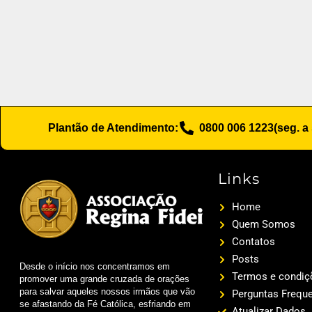
Plantão de Atendimento:
0800 006 1223
(seg. a
Links
Home
Quem Somos
Contatos
Posts
Desde o início nos concentramos em
Termos e condiç
promover uma grande cruzada de orações
para salvar aqueles nossos irmãos que vão
Perguntas Frequ
se afastando da Fé Católica, esfriando em
Atualizar Dados