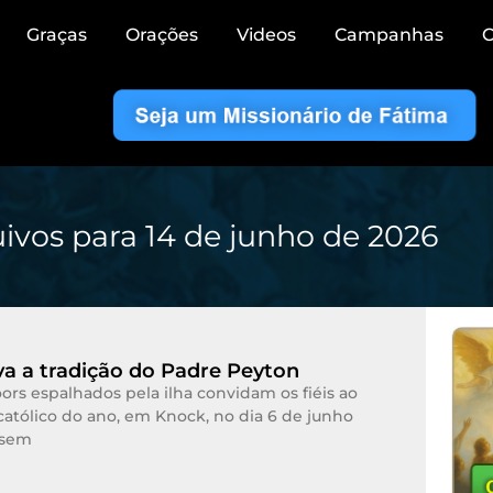
Graças
Orações
Videos
Campanhas
C
ivos para 14 de junho de 2026
iva a tradição do Padre Peyton
rs espalhados pela ilha convidam os fiéis ao
católico do ano, em Knock, no dia 6 de junho
 sem