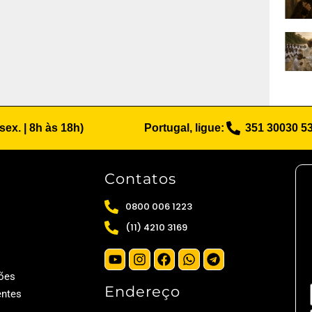
 sex. | 8h às 18h)
Portugal, ligue:
351 30030 5
Contatos
0800 006 1223
(11) 4210 3169
ões
Endereço
entes