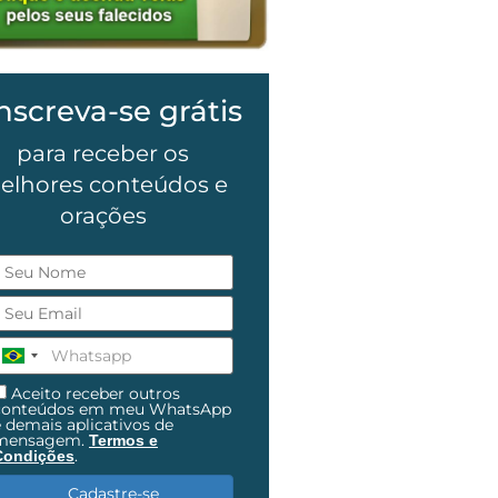
nscreva-se grátis
para receber os
elhores conteúdos e
orações
Aceito receber outros
conteúdos em meu WhatsApp
e demais aplicativos de
mensagem.
Termos e
.
Condições
Cadastre-se