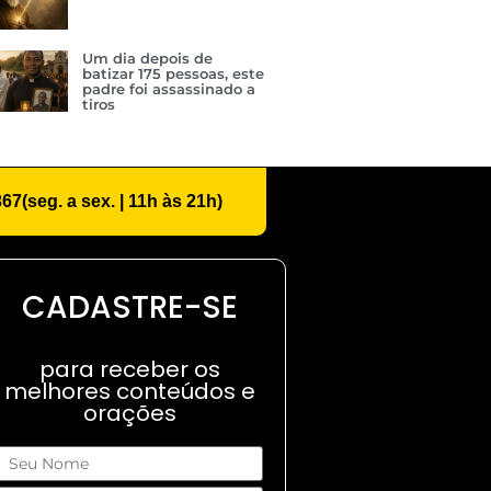
Um dia depois de
batizar 175 pessoas, este
padre foi assassinado a
tiros
367
(seg. a sex. | 11h às 21h)
CADASTRE-SE
para receber os
melhores conteúdos e
orações