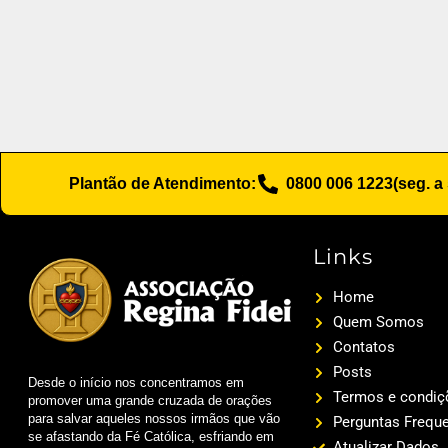
Plantão de Atendimento:
0800 006 1223
(seg. a
Links
Home
Quem Somos
Contatos
Posts
Desde o início nos concentramos em
Termos e condiç
promover uma grande cruzada de orações
para salvar aqueles nossos irmãos que vão
Perguntas Frequ
se afastando da Fé Católica, esfriando em
Atualizar Dados