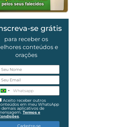
nscreva-se grátis
para receber os
elhores conteúdos e
orações
Aceito receber outros
conteúdos em meu WhatsApp
e demais aplicativos de
mensagem.
Termos e
.
Condições
Cadastre-se