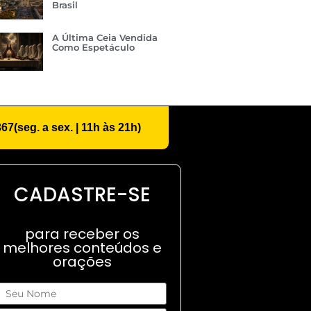
Brasil
A Última Ceia Vendida
Como Espetáculo
367
(seg. a sex. | 11h às 21h)
CADASTRE-SE
para receber os
melhores conteúdos e
orações