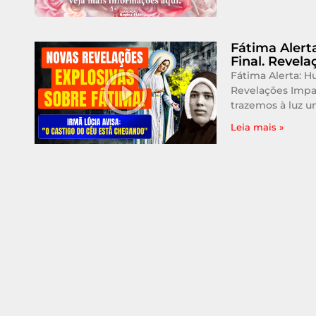
Fátima Alert
Final. Revel
Fátima Alerta: H
Revelações Impac
trazemos à luz
Leia mais »