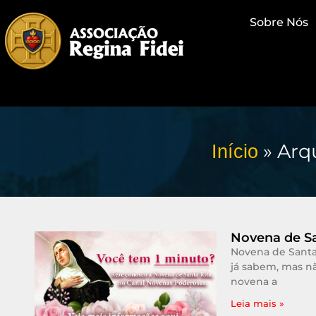
Sobre Nós
»
Arq
Início
Novena de Sa
Novena de Santa 
já sabem, mas nã
novena a
Leia mais »