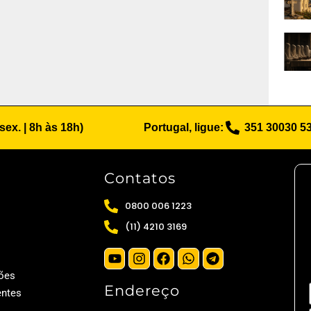
 sex. | 8h às 18h)
Portugal, ligue:
351 30030 5
Contatos
0800 006 1223
(11) 4210 3169
ões
Endereço
entes