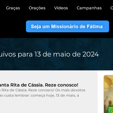
Graças
Orações
Videos
Campanhas
C
uivos para 13 de maio de 2024
nta Rita de Cássia. Reze conosco!
Rita de Cássia. Reze conosco! Os mais devotos
o custa lembrar: começa hoje, 13 de maio, a